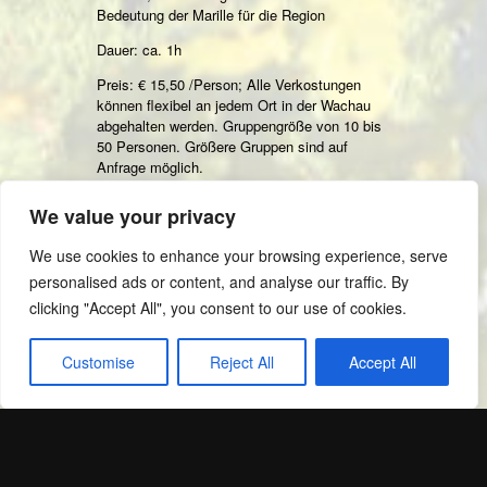
Bedeutung der Marille für die Region
Dauer: ca. 1h
Preis: € 15,50 /Person; Alle Verkostungen
können flexibel an jedem Ort in der Wachau
abgehalten werden. Gruppengröße von 10 bis
50 Personen. Größere Gruppen sind auf
Anfrage möglich.
We value your privacy
Alle Preise inklusive gesetzlicher
We use cookies to enhance your browsing experience, serve
Umsatzsteuer.
personalised ads or content, and analyse our traffic. By
Kontakt: info@wachaupur.at oder telefonisch
clicking "Accept All", you consent to our use of cookies.
Martin Wicke unter +43 (0) 676 722 0035
Customise
Reject All
Accept All
© 2026 WACHAUPUR.AT – MCSAM Network